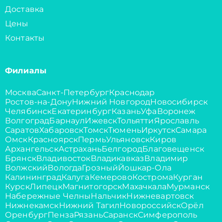
Доставка
Цены
Контакты
Филиалы
Москва
Санкт-Петербург
Краснодар
Ростов-на-Дону
Нижний Новгород
Новосибирск
Челябинск
Екатеринбург
Казань
Уфа
Воронеж
Волгоград
Барнаул
Ижевск
Тольятти
Ярославль
Саратов
Хабаровск
Томск
Тюмень
Иркутск
Самара
Омск
Красноярск
Пермь
Ульяновск
Киров
Архангельск
Астрахань
Белгород
Благовещенск
Брянск
Владивосток
Владикавказ
Владимир
Волжский
Вологда
Грозный
Йошкар-Ола
Калининград
Калуга
Кемерово
Кострома
Курган
Курск
Липецк
Магнитогорск
Махачкала
Мурманск
Набережные Челны
Нальчик
Нижневартовск
Нижнекамск
Нижний Тагил
Новороссийск
Орёл
Оренбург
Пенза
Рязань
Саранск
Симферополь