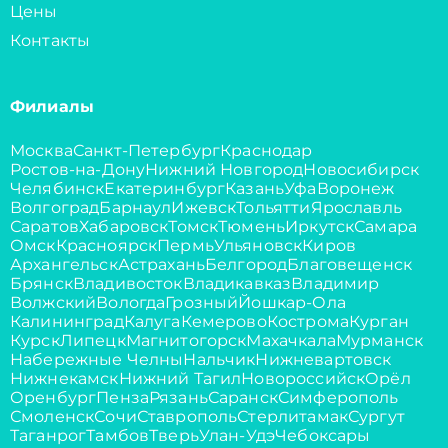
Цены
Контакты
Филиалы
Москва
Санкт-Петербург
Краснодар
Ростов-на-Дону
Нижний Новгород
Новосибирск
Челябинск
Екатеринбург
Казань
Уфа
Воронеж
Волгоград
Барнаул
Ижевск
Тольятти
Ярославль
Саратов
Хабаровск
Томск
Тюмень
Иркутск
Самара
Омск
Красноярск
Пермь
Ульяновск
Киров
Архангельск
Астрахань
Белгород
Благовещенск
Брянск
Владивосток
Владикавказ
Владимир
Волжский
Вологда
Грозный
Йошкар-Ола
Калининград
Калуга
Кемерово
Кострома
Курган
Курск
Липецк
Магнитогорск
Махачкала
Мурманск
Набережные Челны
Нальчик
Нижневартовск
Нижнекамск
Нижний Тагил
Новороссийск
Орёл
Оренбург
Пенза
Рязань
Саранск
Симферополь
Смоленск
Сочи
Ставрополь
Стерлитамак
Сургут
Таганрог
Тамбов
Тверь
Улан-Удэ
Чебоксары