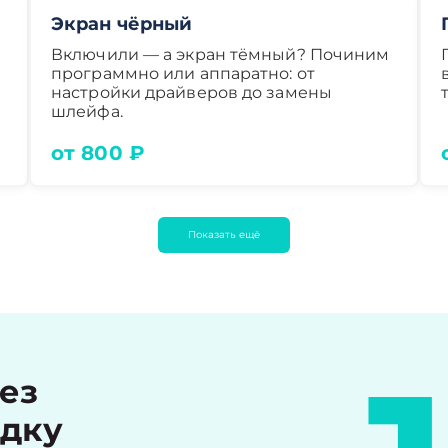
Экран чёрный
Включили — а экран тёмный? Починим
программно или аппаратно: от
настройки драйверов до замены
шлейфа.
от 800 ₽
Показать ещё
рез
идку