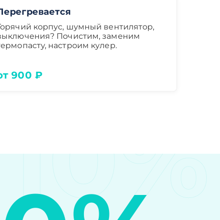
Перегревается
Горячий корпус, шумный вентилятор,
выключения? Почистим, заменим
термопасту, настроим кулер.
от 900 ₽
10%