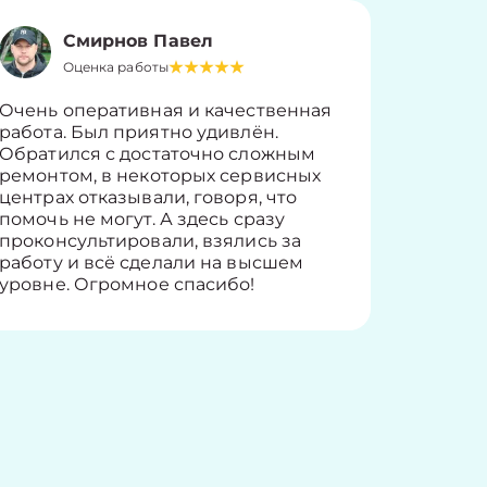
Смирнов Павел
Оценка работы
О
Очень оперативная и качественная
Работу 
работа. Был приятно удивлён.
вопросы
Обратился с достаточно сложным
такие п
ремонтом, в некоторых сервисных
только 
центрах отказывали, говоря, что
информ
помочь не могут. А здесь сразу
оставит
проконсультировали, взялись за
здорово
работу и всё сделали на высшем
уровне. Огромное спасибо!