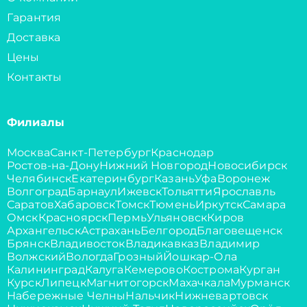
Гарантия
Доставка
Цены
Контакты
Филиалы
Москва
Санкт-Петербург
Краснодар
Ростов-на-Дону
Нижний Новгород
Новосибирск
Челябинск
Екатеринбург
Казань
Уфа
Воронеж
Волгоград
Барнаул
Ижевск
Тольятти
Ярославль
Саратов
Хабаровск
Томск
Тюмень
Иркутск
Самара
Омск
Красноярск
Пермь
Ульяновск
Киров
Архангельск
Астрахань
Белгород
Благовещенск
Брянск
Владивосток
Владикавказ
Владимир
Волжский
Вологда
Грозный
Йошкар-Ола
Калининград
Калуга
Кемерово
Кострома
Курган
Курск
Липецк
Магнитогорск
Махачкала
Мурманск
Набережные Челны
Нальчик
Нижневартовск