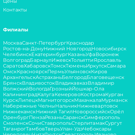
Цены
Контакты
Филиалы
Москва
Санкт-Петербург
Краснодар
Ростов-на-Дону
Нижний Новгород
Новосибирск
Челябинск
Екатеринбург
Казань
Уфа
Воронеж
Волгоград
Барнаул
Ижевск
Тольятти
Ярославль
Саратов
Хабаровск
Томск
Тюмень
Иркутск
Самара
Омск
Красноярск
Пермь
Ульяновск
Киров
Архангельск
Астрахань
Белгород
Благовещенск
Брянск
Владивосток
Владикавказ
Владимир
Волжский
Вологда
Грозный
Йошкар-Ола
Калининград
Калуга
Кемерово
Кострома
Курган
Курск
Липецк
Магнитогорск
Махачкала
Мурманск
Набережные Челны
Нальчик
Нижневартовск
Нижнекамск
Нижний Тагил
Новороссийск
Орёл
Оренбург
Пенза
Рязань
Саранск
Симферополь
Смоленск
Сочи
Ставрополь
Стерлитамак
Сургут
Таганрог
Тамбов
Тверь
Улан-Удэ
Чебоксары
Череповец
Чита
Якутск
Севастополь
Иваново