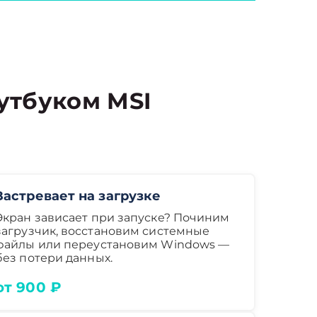
утбуком MSI
Застревает на загрузке
Экран зависает при запуске? Починим
загрузчик, восстановим системные
файлы или переустановим Windows —
без потери данных.
от 900 ₽