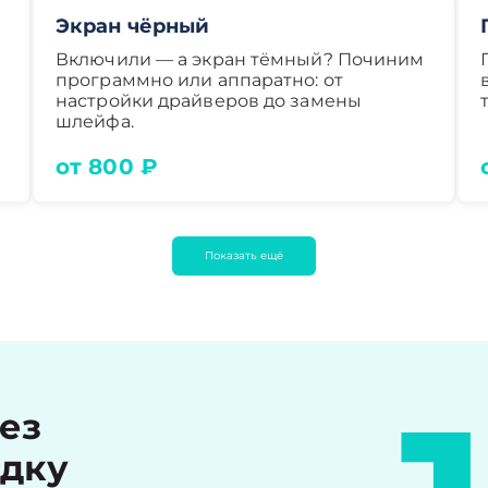
Экран чёрный
Включили — а экран тёмный? Починим
программно или аппаратно: от
настройки драйверов до замены
шлейфа.
от 800 ₽
Показать ещё
рез
идку