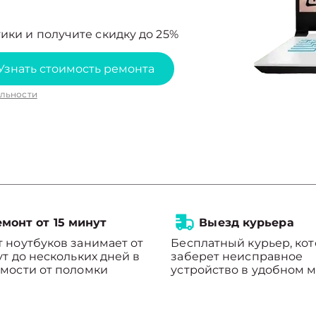
ики и получите скидку до 25%
Узнать стоимость ремонта
льности
монт от 15 минут
Выезд курьера
 ноутбуков занимает от
Бесплатный курьер, ко
ут до нескольких дней в
заберет неисправное
мости от поломки
устройство в удобном м