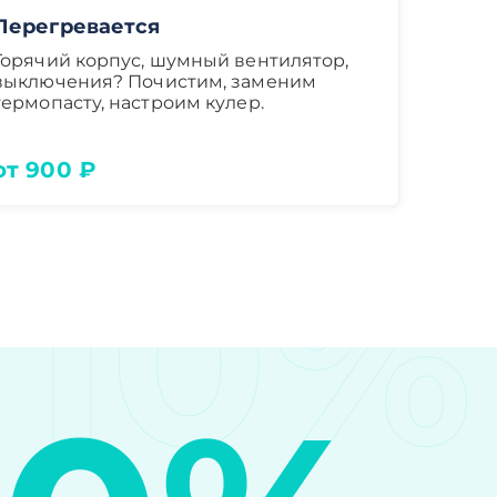
Перегревается
Горячий корпус, шумный вентилятор,
выключения? Почистим, заменим
термопасту, настроим кулер.
от 900 ₽
10%