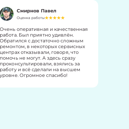
Смирнов Павел
Оценка работы
О
Очень оперативная и качественная
Работу 
работа. Был приятно удивлён.
вопросы
Обратился с достаточно сложным
такие п
ремонтом, в некоторых сервисных
только 
центрах отказывали, говоря, что
информ
помочь не могут. А здесь сразу
оставит
проконсультировали, взялись за
здорово
работу и всё сделали на высшем
уровне. Огромное спасибо!