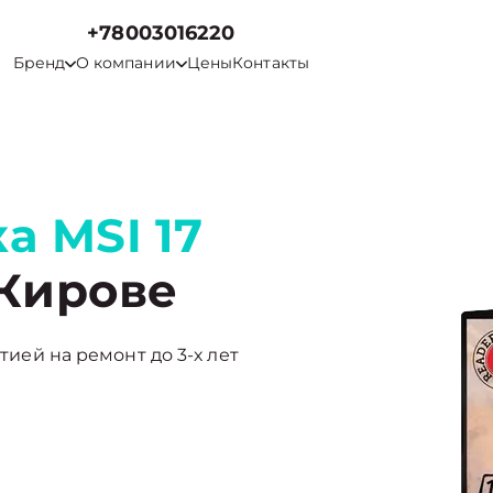
+78003016220
Бренд
О компании
Цены
Контакты
а MSI 17
 Кирове
нтией на ремонт до 3-х лет