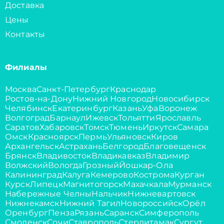
Доставка
Цены
Контакты
Филиалы
Москва
Санкт-Петербург
Краснодар
Ростов-на-Дону
Нижний Новгород
Новосибирск
Челябинск
Екатеринбург
Казань
Уфа
Воронеж
Волгоград
Барнаул
Ижевск
Тольятти
Ярославль
Саратов
Хабаровск
Томск
Тюмень
Иркутск
Самара
Омск
Красноярск
Пермь
Ульяновск
Киров
Архангельск
Астрахань
Белгород
Благовещенск
Брянск
Владивосток
Владикавказ
Владимир
Волжский
Вологда
Грозный
Йошкар-Ола
Калининград
Калуга
Кемерово
Кострома
Курган
Курск
Липецк
Магнитогорск
Махачкала
Мурманск
Набережные Челны
Нальчик
Нижневартовск
Нижнекамск
Нижний Тагил
Новороссийск
Орёл
Оренбург
Пенза
Рязань
Саранск
Симферополь
Смоленск
Сочи
Ставрополь
Стерлитамак
Сургут