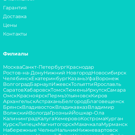
Гарантия
Доставка
Цены
Контакты
Филиалы
Москва
Санкт-Петербург
Краснодар
Ростов-на-Дону
Нижний Новгород
Новосибирск
Челябинск
Екатеринбург
Казань
Уфа
Воронеж
Волгоград
Барнаул
Ижевск
Тольятти
Ярославль
Саратов
Хабаровск
Томск
Тюмень
Иркутск
Самара
Омск
Красноярск
Пермь
Ульяновск
Киров
Архангельск
Астрахань
Белгород
Благовещенск
Брянск
Владивосток
Владикавказ
Владимир
Волжский
Вологда
Грозный
Йошкар-Ола
Калининград
Калуга
Кемерово
Кострома
Курган
Курск
Липецк
Магнитогорск
Махачкала
Мурманск
Набережные Челны
Нальчик
Нижневартовск