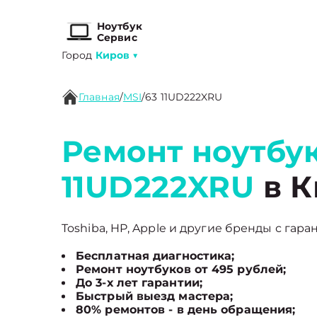
Ноутбук
Сервис
Город
Киров
▼
Главная
/
MSI
/
63 11UD222XRU
Ремонт ноутбук
11UD222XRU
в К
Toshiba, HP, Apple и другие бренды с гара
Бесплатная диагностика;
Ремонт ноутбуков от 495 рублей;
До 3-х лет гарантии;
Быстрый выезд мастера;
80% ремонтов - в день обращения;