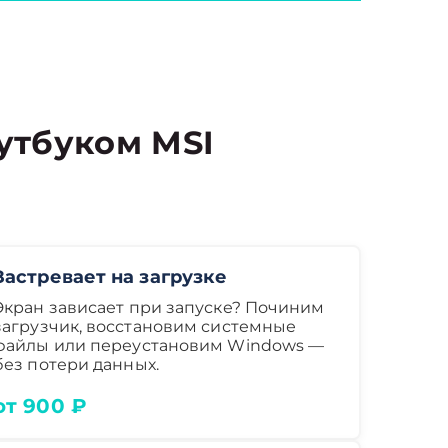
утбуком MSI
Застревает на загрузке
Экран зависает при запуске? Починим
загрузчик, восстановим системные
файлы или переустановим Windows —
без потери данных.
от 900 ₽