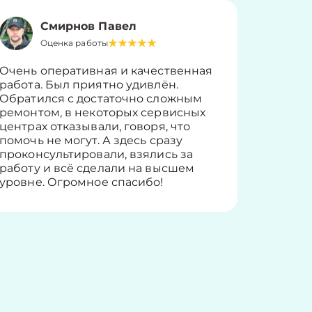
Смирнов Павел
Оценка работы
О
Очень оперативная и качественная
Работу 
работа. Был приятно удивлён.
вопросы
Обратился с достаточно сложным
такие п
ремонтом, в некоторых сервисных
только 
центрах отказывали, говоря, что
информ
помочь не могут. А здесь сразу
оставит
проконсультировали, взялись за
здорово
работу и всё сделали на высшем
уровне. Огромное спасибо!