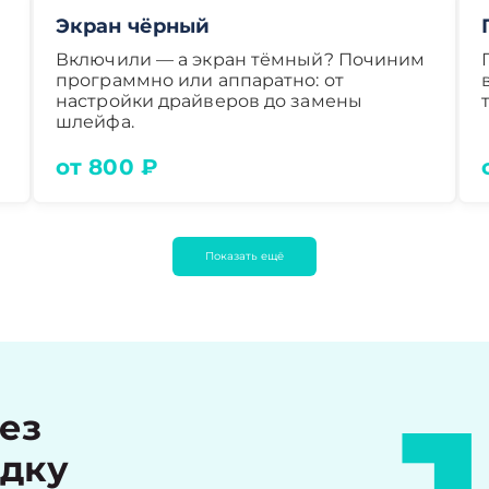
Экран чёрный
Включили — а экран тёмный? Починим
программно или аппаратно: от
настройки драйверов до замены
шлейфа.
от 800 ₽
Показать ещё
рез
идку