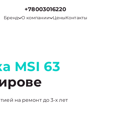
+78003016220
Бренд
О компании
Цены
Контакты
а MSI 63
ирове
нтией на ремонт до 3-х лет