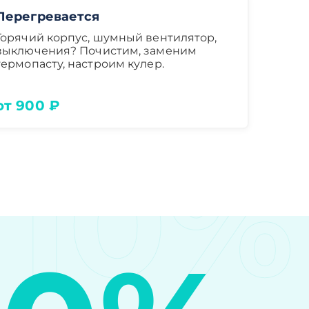
Перегревается
Горячий корпус, шумный вентилятор,
выключения? Почистим, заменим
термопасту, настроим кулер.
от 900 ₽
10%