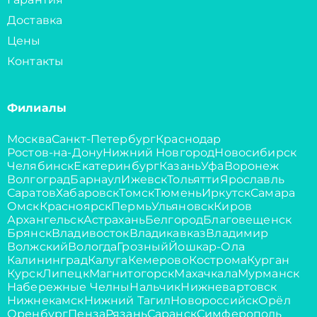
Доставка
Цены
Контакты
Филиалы
Москва
Санкт-Петербург
Краснодар
Ростов-на-Дону
Нижний Новгород
Новосибирск
Челябинск
Екатеринбург
Казань
Уфа
Воронеж
Волгоград
Барнаул
Ижевск
Тольятти
Ярославль
Саратов
Хабаровск
Томск
Тюмень
Иркутск
Самара
Омск
Красноярск
Пермь
Ульяновск
Киров
Архангельск
Астрахань
Белгород
Благовещенск
Брянск
Владивосток
Владикавказ
Владимир
Волжский
Вологда
Грозный
Йошкар-Ола
Калининград
Калуга
Кемерово
Кострома
Курган
Курск
Липецк
Магнитогорск
Махачкала
Мурманск
Набережные Челны
Нальчик
Нижневартовск
Нижнекамск
Нижний Тагил
Новороссийск
Орёл
Оренбург
Пенза
Рязань
Саранск
Симферополь