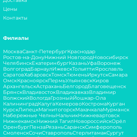
Доставка
Цены
Контакты
Филиалы
Москва
Санкт-Петербург
Краснодар
Ростов-на-Дону
Нижний Новгород
Новосибирск
Челябинск
Екатеринбург
Казань
Уфа
Воронеж
Волгоград
Барнаул
Ижевск
Тольятти
Ярославль
Саратов
Хабаровск
Томск
Тюмень
Иркутск
Самара
Омск
Красноярск
Пермь
Ульяновск
Киров
Архангельск
Астрахань
Белгород
Благовещенск
Брянск
Владивосток
Владикавказ
Владимир
Волжский
Вологда
Грозный
Йошкар-Ола
Калининград
Калуга
Кемерово
Кострома
Курган
Курск
Липецк
Магнитогорск
Махачкала
Мурманск
Набережные Челны
Нальчик
Нижневартовск
Нижнекамск
Нижний Тагил
Новороссийск
Орёл
Оренбург
Пенза
Рязань
Саранск
Симферополь
Смоленск
Сочи
Ставрополь
Стерлитамак
Сургут