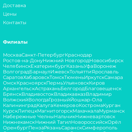
Доставка
Цены
Контакты
Филиалы
Москва
Санкт-Петербург
Краснодар
Ростов-на-Дону
Нижний Новгород
Новосибирск
Челябинск
Екатеринбург
Казань
Уфа
Воронеж
Волгоград
Барнаул
Ижевск
Тольятти
Ярославль
Саратов
Хабаровск
Томск
Тюмень
Иркутск
Самара
Омск
Красноярск
Пермь
Ульяновск
Киров
Архангельск
Астрахань
Белгород
Благовещенск
Брянск
Владивосток
Владикавказ
Владимир
Волжский
Вологда
Грозный
Йошкар-Ола
Калининград
Калуга
Кемерово
Кострома
Курган
Курск
Липецк
Магнитогорск
Махачкала
Мурманск
Набережные Челны
Нальчик
Нижневартовск
Нижнекамск
Нижний Тагил
Новороссийск
Орёл
Оренбург
Пенза
Рязань
Саранск
Симферополь