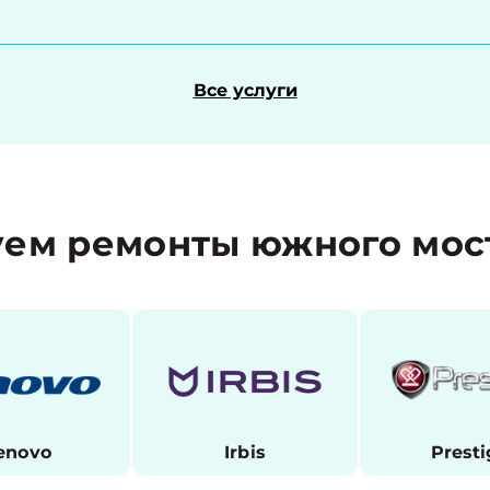
Все услуги
ем ремонты южного мос
enovo
Irbis
Presti