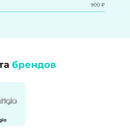
900 ₽
та
брендов
gio