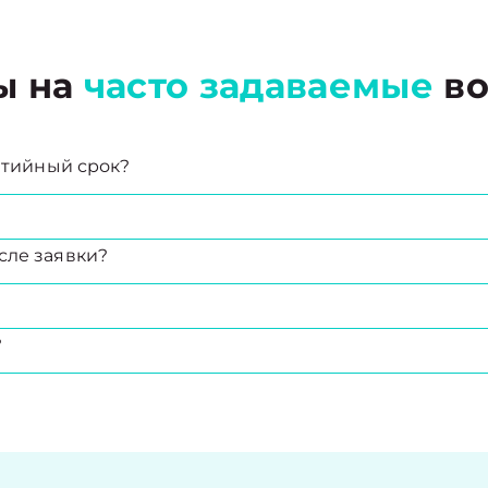
ы на
часто задаваемые
во
антийный срок?
сле заявки?
?