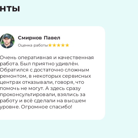
енты
Смирнов Павел
Оценка работы
О
Очень оперативная и качественная
Работу 
работа. Был приятно удивлён.
вопросы
Обратился с достаточно сложным
такие п
ремонтом, в некоторых сервисных
только 
центрах отказывали, говоря, что
информ
помочь не могут. А здесь сразу
оставит
проконсультировали, взялись за
здорово
работу и всё сделали на высшем
уровне. Огромное спасибо!