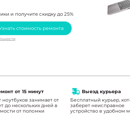
ики и получите скидку до 25%
Узнать стоимость ремонта
льности
монт от 15 минут
Выезд курьера
 ноутбуков занимает от
Бесплатный курьер, ко
ут до нескольких дней в
заберет неисправное
мости от поломки
устройство в удобном м