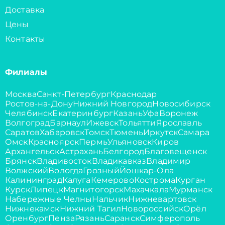
Доставка
Цены
Контакты
Филиалы
Москва
Санкт-Петербург
Краснодар
Ростов-на-Дону
Нижний Новгород
Новосибирск
Челябинск
Екатеринбург
Казань
Уфа
Воронеж
Волгоград
Барнаул
Ижевск
Тольятти
Ярославль
Саратов
Хабаровск
Томск
Тюмень
Иркутск
Самара
Омск
Красноярск
Пермь
Ульяновск
Киров
Архангельск
Астрахань
Белгород
Благовещенск
Брянск
Владивосток
Владикавказ
Владимир
Волжский
Вологда
Грозный
Йошкар-Ола
Калининград
Калуга
Кемерово
Кострома
Курган
Курск
Липецк
Магнитогорск
Махачкала
Мурманск
Набережные Челны
Нальчик
Нижневартовск
Нижнекамск
Нижний Тагил
Новороссийск
Орёл
Оренбург
Пенза
Рязань
Саранск
Симферополь