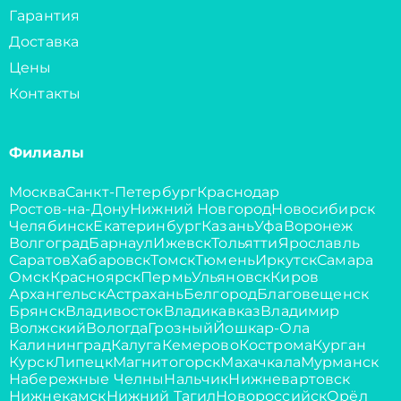
Гарантия
Доставка
Цены
Контакты
Филиалы
Москва
Санкт-Петербург
Краснодар
Ростов-на-Дону
Нижний Новгород
Новосибирск
Челябинск
Екатеринбург
Казань
Уфа
Воронеж
Волгоград
Барнаул
Ижевск
Тольятти
Ярославль
Саратов
Хабаровск
Томск
Тюмень
Иркутск
Самара
Омск
Красноярск
Пермь
Ульяновск
Киров
Архангельск
Астрахань
Белгород
Благовещенск
Брянск
Владивосток
Владикавказ
Владимир
Волжский
Вологда
Грозный
Йошкар-Ола
Калининград
Калуга
Кемерово
Кострома
Курган
Курск
Липецк
Магнитогорск
Махачкала
Мурманск
Набережные Челны
Нальчик
Нижневартовск
Нижнекамск
Нижний Тагил
Новороссийск
Орёл