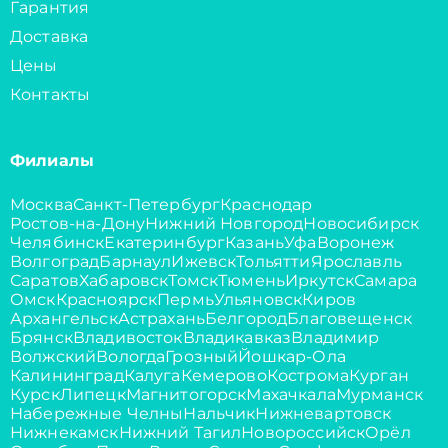
Гарантия
Доставка
Цены
Контакты
Филиалы
Москва
Санкт-Петербург
Краснодар
Ростов-на-Дону
Нижний Новгород
Новосибирск
Челябинск
Екатеринбург
Казань
Уфа
Воронеж
Волгоград
Барнаул
Ижевск
Тольятти
Ярославль
Саратов
Хабаровск
Томск
Тюмень
Иркутск
Самара
Омск
Красноярск
Пермь
Ульяновск
Киров
Архангельск
Астрахань
Белгород
Благовещенск
Брянск
Владивосток
Владикавказ
Владимир
Волжский
Вологда
Грозный
Йошкар-Ола
Калининград
Калуга
Кемерово
Кострома
Курган
Курск
Липецк
Магнитогорск
Махачкала
Мурманск
Набережные Челны
Нальчик
Нижневартовск
Нижнекамск
Нижний Тагил
Новороссийск
Орёл