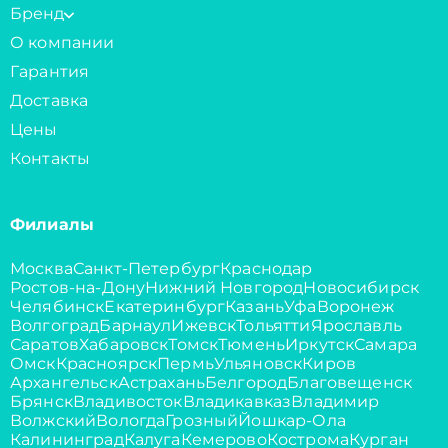
Бренд
О компании
Гарантия
Доставка
Цены
Контакты
Филиалы
Москва
Санкт-Петербург
Краснодар
Ростов-на-Дону
Нижний Новгород
Новосибирск
Челябинск
Екатеринбург
Казань
Уфа
Воронеж
Волгоград
Барнаул
Ижевск
Тольятти
Ярославль
Саратов
Хабаровск
Томск
Тюмень
Иркутск
Самара
Омск
Красноярск
Пермь
Ульяновск
Киров
Архангельск
Астрахань
Белгород
Благовещенск
Брянск
Владивосток
Владикавказ
Владимир
Волжский
Вологда
Грозный
Йошкар-Ола
Калининград
Калуга
Кемерово
Кострома
Курган