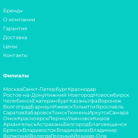
Бренд
О компании
Гарантия
Доставка
Цены
Контакты
Филиалы
Москва
Санкт-Петербург
Краснодар
Ростов-на-Дону
Нижний Новгород
Новосибирск
Челябинск
Екатеринбург
Казань
Уфа
Воронеж
Волгоград
Барнаул
Ижевск
Тольятти
Ярославль
Саратов
Хабаровск
Томск
Тюмень
Иркутск
Самара
Омск
Красноярск
Пермь
Ульяновск
Киров
Архангельск
Астрахань
Белгород
Благовещенск
Брянск
Владивосток
Владикавказ
Владимир
Волжский
Вологда
Грозный
Йошкар-Ола