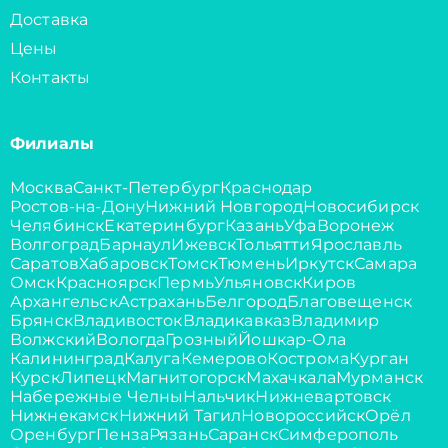
Доставка
Цены
Контакты
Филиалы
Москва
Санкт-Петербург
Краснодар
Ростов-на-Дону
Нижний Новгород
Новосибирск
Челябинск
Екатеринбург
Казань
Уфа
Воронеж
Волгоград
Барнаул
Ижевск
Тольятти
Ярославль
Саратов
Хабаровск
Томск
Тюмень
Иркутск
Самара
Омск
Красноярск
Пермь
Ульяновск
Киров
Архангельск
Астрахань
Белгород
Благовещенск
Брянск
Владивосток
Владикавказ
Владимир
Волжский
Вологда
Грозный
Йошкар-Ола
Калининград
Калуга
Кемерово
Кострома
Курган
Курск
Липецк
Магнитогорск
Махачкала
Мурманск
Набережные Челны
Нальчик
Нижневартовск
Нижнекамск
Нижний Тагил
Новороссийск
Орёл
Оренбург
Пенза
Рязань
Саранск
Симферополь