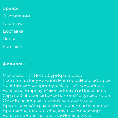
Бренд
О компании
Гарантия
Доставка
Цены
Контакты
Филиалы
Москва
Санкт-Петербург
Краснодар
Ростов-на-Дону
Нижний Новгород
Новосибирск
Челябинск
Екатеринбург
Казань
Уфа
Воронеж
Волгоград
Барнаул
Ижевск
Тольятти
Ярославль
Саратов
Хабаровск
Томск
Тюмень
Иркутск
Самара
Омск
Красноярск
Пермь
Ульяновск
Киров
Архангельск
Астрахань
Белгород
Благовещенск
Брянск
Владивосток
Владикавказ
Владимир
Волжский
Вологда
Грозный
Йошкар-Ола