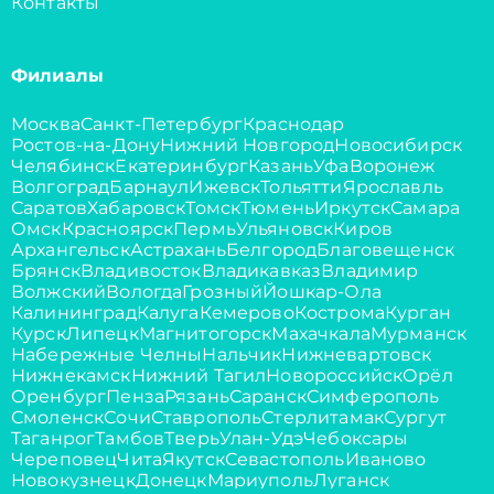
Контакты
Филиалы
Москва
Санкт-Петербург
Краснодар
Ростов-на-Дону
Нижний Новгород
Новосибирск
Челябинск
Екатеринбург
Казань
Уфа
Воронеж
Волгоград
Барнаул
Ижевск
Тольятти
Ярославль
Саратов
Хабаровск
Томск
Тюмень
Иркутск
Самара
Омск
Красноярск
Пермь
Ульяновск
Киров
Архангельск
Астрахань
Белгород
Благовещенск
Брянск
Владивосток
Владикавказ
Владимир
Волжский
Вологда
Грозный
Йошкар-Ола
Калининград
Калуга
Кемерово
Кострома
Курган
Курск
Липецк
Магнитогорск
Махачкала
Мурманск
Набережные Челны
Нальчик
Нижневартовск
Нижнекамск
Нижний Тагил
Новороссийск
Орёл
Оренбург
Пенза
Рязань
Саранск
Симферополь
Смоленск
Сочи
Ставрополь
Стерлитамак
Сургут
Таганрог
Тамбов
Тверь
Улан-Удэ
Чебоксары
Череповец
Чита
Якутск
Севастополь
Иваново
Новокузнецк
Донецк
Мариуполь
Луганск