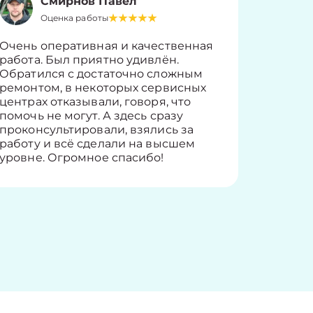
Смирнов Павел
Оценка работы
О
Очень оперативная и качественная
Работу 
работа. Был приятно удивлён.
вопросы
Обратился с достаточно сложным
такие п
ремонтом, в некоторых сервисных
только 
центрах отказывали, говоря, что
информ
помочь не могут. А здесь сразу
оставит
проконсультировали, взялись за
здорово
работу и всё сделали на высшем
уровне. Огромное спасибо!