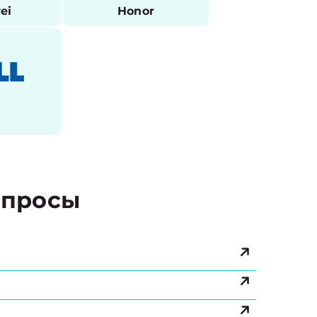
ei
Honor
l
просы