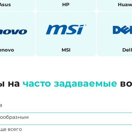
Asus
HP
Huaw
enovo
MSI
Del
ы на
часто задаваемые
во
а
есообразным
ще всего