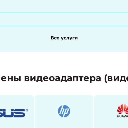
Все услуги
ены видеоадаптера (вид