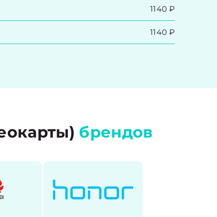
1140 ₽
1140 ₽
еокарты)
брендов