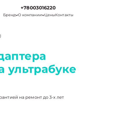
+78003016220
Бренд
О компании
Цены
Контакты
)
даптера
а ультрабуке
рантией на ремонт до 3-х лет