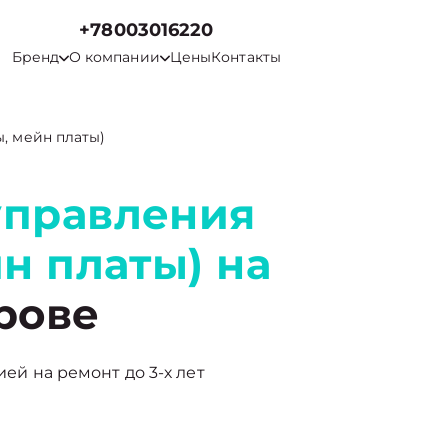
+78003016220
Бренд
О компании
Цены
Контакты
ы, мейн платы)
управления
йн платы) на
рове
ией на ремонт до 3-х лет