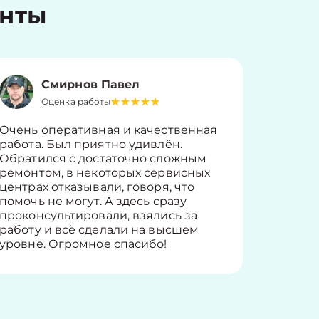
енты
Смирнов Павел
Оценка работы
О
Очень оперативная и качественная
Работу 
работа. Был приятно удивлён.
вопросы
Обратился с достаточно сложным
такие п
ремонтом, в некоторых сервисных
только 
центрах отказывали, говоря, что
информ
помочь не могут. А здесь сразу
оставит
проконсультировали, взялись за
здорово
работу и всё сделали на высшем
уровне. Огромное спасибо!