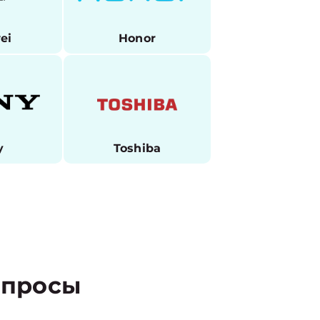
ei
Honor
y
Toshiba
просы