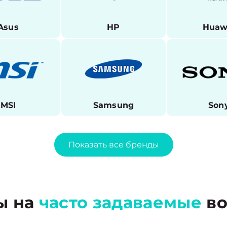
Asus
HP
Huaw
MSI
Samsung
Son
Показать все бренды
ы на
часто задаваемые
во