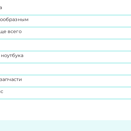
а
есообразным
ще всего
 ноутбука
запчасти
ис